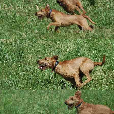
wurde. Da gehört App
Julie ist ein lieben
die sich mit allen H
einfach weg; dabei is
orangerote Farbe, ei
Supermaus!
Von Anfang an war kl
aber "leider" nur zw
gehört Claudia und 
Unternehmungen, bei
prima, und Julie ka
Mama mit dem Rest
Seit dem
29.10.202
(Formwert) und der 
zugelassen.
Beide Elterntiere si
Genotyp N/N.
Zurück zu
Leprechaun Lütte M