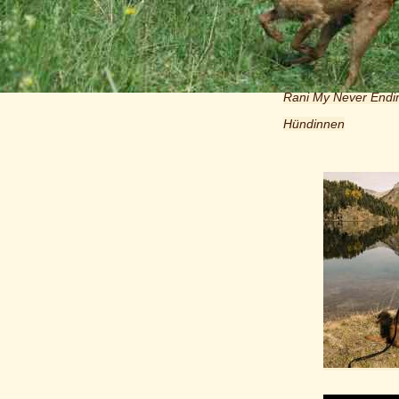
Foxrock Fire Opal 
Dílis Dyvke My Char
Caramel´s On The 
Rani My Never Endi
Hündinnen