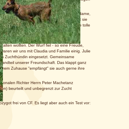
 Terrier, im Alltag eine äußerst soziale Hundedame,
gen etwas eng wird. Wird es ihr zu eng, geht sie
icht die perfektesten Ohren, aber sie hat eine tolle
reuen uns auf die Babies von der kleinen
alten wollten. Der Wurf fiel - so eine Freude,
waren wir uns mit Claudia und Familie einig. Julie
als Zuchthündin eingesetzt. Gemeinsame
tandteil unserer Freundschaft. Das klappt ganz
 ihrem Zuhause "empfängt" sie auch gerne ihre
tionalen Richter Herrn Peter Machetanz
n) beurteilt und unbegrenzt zur Zucht
zygot frei von CF. Es liegt aber auch ein Test vor: