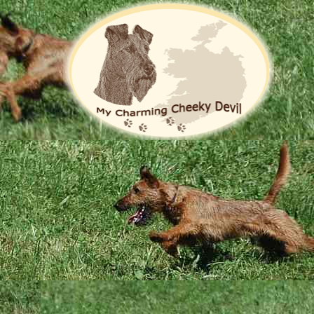
Die Zucht
Hoppla, jetzt komm ich ...
Charming Cheeky Devil
*25.11.2021
oshua
x
Foxrock Fire Opal My Charming Cheeky Devil
)
st sich nur das Beste sagen. Sie ist ein irischer Wirbelwind, wie er im B
d kann sehr gut herunterfahren. Sie ist ein richtiges Arbeitstier. Alle 
aining. Da ist sie mit Feuereifer bei der Sache - für einen Irish eher 
ieren sind. Da kommt Julie aber zugute, dass sie von Anfang an nach 