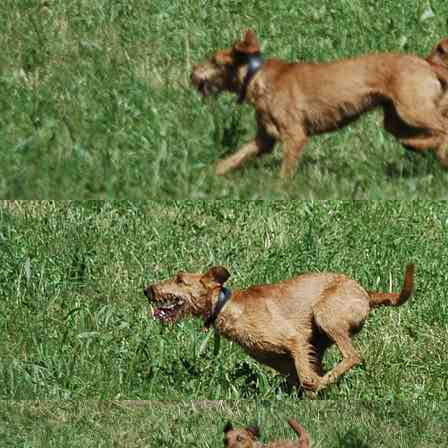
Das sind wir
Jameson Julie My 
(
Caramel´s Yeah! Y
Pedigree
Über unsere Julie läs
aber anschmiegsam un
geht sie ins Dummytr
erpicht auf´s Apport