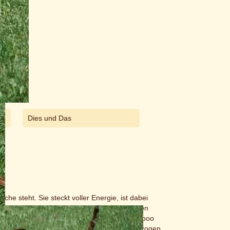
Dies und Das
uche steht. Sie steckt voller Energie, ist dabei
Aufgaben meistert sie mit Bravour. Am liebsten
ungewöhnlich, da diese im Allgemeinen nicht sooo
der Methode von Jan Nijboer gefüttert und erzogen