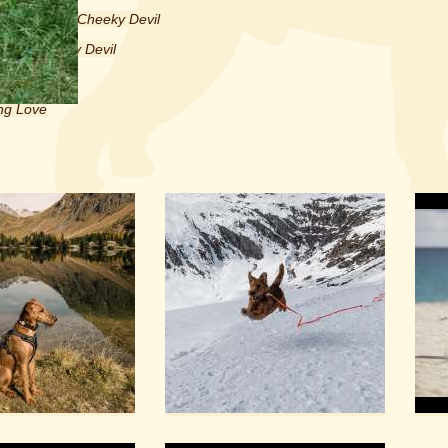
My Charming Cheeky Devil
ming Cheeky Devil
Cover
ng Love