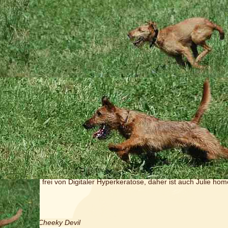
ortieren zum täglichen Futterbeutelritual.
swerter Hund mit einem exzellenten Charakter. In der Arbeit ein kerniger
unden bestens verträgt und auch mal schlichtet, wenn es zwischen Kolle
t sie nicht unterwürfig, sondern sehr selbstbewusst. Vielleicht hat sie n
ne charmante Größe und hat ein vollzahniges, perfektes Gebiss. Wir f
ar, dass wir aus dieser vielversprechenden Verpaarung eine Hündin beh
ei Hündinnen. Beide wurden schon heiß erwartet. Was also tun. Schnell 
Martina gemeinsam, darf als Familienhund aufwachsen und wird auch 
 denen sich immer wieder alle Hunde treffen, gehören zum festen Bes
nn im Sonnenweg mit den anderen Ladies frei im Haus herumlaufen. In
 der Gang.
3
ist Julie
angekört
. In Wesen und Formwert wurde sie von dem interna
schweizerischen SKG-Wesensrichterin Frau Chantal Baumgartner (Wese
nd homozygot frei von Digitaler Hyperkeratose, daher ist auch Julie homo
y Charming Cheeky Devil