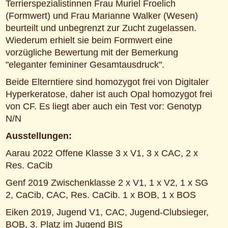
Terrierspezialistinnen Frau Muriel Froelich
(Formwert) und Frau Marianne Walker (Wesen)
beurteilt und unbegrenzt zur Zucht zugelassen.
Wiederum erhielt sie beim Formwert eine
vorzügliche Bewertung mit der Bemerkung
"eleganter femininer Gesamtausdruck".
Beide Elterntiere sind homozygot frei von Digitaler
Hyperkeratose, daher ist auch Opal homozygot frei
von CF. Es liegt aber auch ein Test vor: Genotyp
N/N
Ausstellungen:
Aarau 2022 Offene Klasse 3 x V1, 3 x CAC, 2 x
Res. CaCib
Genf 2019 Zwischenklasse 2 x V1, 1 x V2, 1 x SG
2, CaCib, CAC, Res. CaCib. 1 x BOB, 1 x BOS
Eiken 2019, Jugend V1, CAC, Jugend-Clubsieger,
BOB, 3. Platz im Jugend BIS